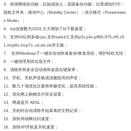
3、加强网络的功能，比如域加入；高级备份功能；位置感知打印；
脱机文件夹；移动中心（Mobility Center）；演示模式（Presentatio
n Mode）；
4、tcp连接数为1024,大大增加了bt下载速度；
5、支持64位和多核cpu,支持sata1/2,支持p3x,p4x,p965,975,nf5,c5
1,mcp6x,mcp7x,,uli,sis,via等主板；
7、 支持Windows下一键全自动快速备份/恢复系统，维护轻松无忧；
8、一键清理系统垃圾文件；
9、清除所有多余启动项和桌面右键菜单；
10、开机、关机声音换成清脆悦耳的声音；
11、数几十项优化注册表终极优化，提高系统性能；
12、优化网上购物支付安全设置；
13、网速提升 ADSL；
14、关机时自动清除开始菜单的文档记录；
15、加快局域网访问速度；
16、加快XP开机及关机速度；