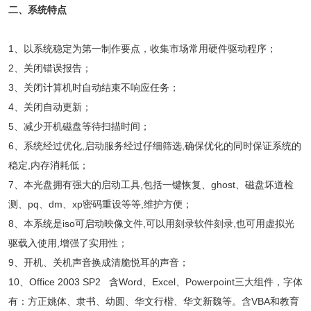
二、系统特点
1、以系统稳定为第一制作要点，收集市场常用硬件驱动程序；
2、关闭错误报告；
3、关闭计算机时自动结束不响应任务；
4、关闭自动更新；
5、减少开机磁盘等待扫描时间；
6、系统经过优化,启动服务经过仔细筛选,确保优化的同时保证系统的
稳定,内存消耗低；
7、本光盘拥有强大的启动工具,包括一键恢复、ghost、磁盘坏道检
测、pq、dm、xp密码重设等等,维护方便；
8、本系统是iso可启动映像文件,可以用刻录软件刻录,也可用虚拟光
驱载入使用,增强了实用性；
9、开机、关机声音换成清脆悦耳的声音；
10、Office 2003 SP2 含Word、Excel、Powerpoint三大组件，字体
有：方正姚体、隶书、幼圆、华文行楷、华文新魏等。含VBA和教育