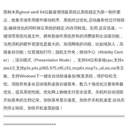
雨林木风ghost win8 64位极速增强版系统以系统稳定为第一制作要
点，收集市场常用硬件驱动程序。系统经过优化,启动服务经过仔细筛
选,确保优化的同时保证系统的稳定,内存消耗低。实用,反应迅速。一
键清理系统垃圾文件。拥有新操作系统所有的消费级和企业级功能，
当然消耗的硬件资源也是最大的。加强网络的功能，比如域加入；高
级备份功能；位置感知打印；脱机文件夹；移动中心（Mobility Cent
er）；演示模式（Presentation Mode）。支持64位和多核cpu,支持s
ata1/2,支持p3x,p4x,p965,975,nf5,c51,mcp6x,mcp7x,,uli,sis,via等主
板。支持Windows下一键全自动快速备份/恢复系统，维护轻松无
忧。清除所有多余启动项和桌面右键菜单。数几十项优化注册表终极
优化，提高系统性能。优化网上购物支付安全设置。关机时自动清除
开始菜单的文档记录。加快菜单显示速度。加快开关机机速度,自动关
闭停止响应。加快开机速度副值！
=====================================================
=======================