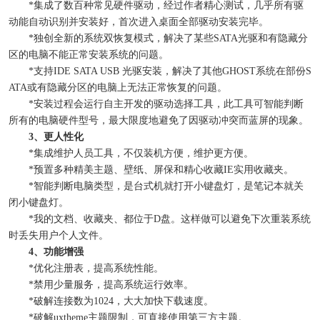
*集成了数百种常见硬件驱动，经过作者精心测试，几乎所有驱
动能自动识别并安装好，首次进入桌面全部驱动安装完毕。
*独创全新的系统双恢复模式，解决了某些SATA光驱和有隐藏分
区的电脑不能正常安装系统的问题。
*支持IDE SATA USB 光驱安装，解决了其他GHOST系统在部份S
ATA或有隐藏分区的电脑上无法正常恢复的问题。
*安装过程会运行自主开发的驱动选择工具，此工具可智能判断
所有的电脑硬件型号，最大限度地避免了因驱动冲突而蓝屏的现象。
3、更人性化
*集成维护人员工具，不仅装机方便，维护更方便。
*预置多种精美主题、壁纸、屏保和精心收藏IE实用收藏夹。
*智能判断电脑类型，是台式机就打开小键盘灯，是笔记本就关
闭小键盘灯。
*我的文档、收藏夹、都位于D盘。这样做可以避免下次重装系统
时丢失用户个人文件。
4、功能增强
*优化注册表，提高系统性能。
*禁用少量服务，提高系统运行效率。
*破解连接数为1024，大大加快下载速度。
*破解uxtheme主题限制，可直接使用第三方主题。