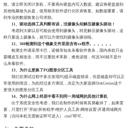
致。请立即关闭计算机，不要再向硬盘内写入数据。建议将硬盘接到
其他电脑做为从盘，使用相关软件进行分区表恢复。如数据重要，请
到专业的数据恢复公司求助。
11、驱动选择工具判断有误，没摄像头却解压摄像头驱动！
考虑到大家以后可能会使用到摄像头，特意解压摄像头驱动，这
样只要连上摄像头，就可以方便找到摄像头驱动啦。
12、360检测到这个镜象文件里面含有xx程序。。。。。。
检测文件请采用卡巴，诺顿等知名杀毒软件查杀，国内杀软只会
耍嘴皮互相攻击，而不注重技术革新，难免误报，何况360就不是什
么杀毒软件。
13、为什么更换了PQ图形分区工具
我们在测试过程中多次发现PQ提示磁盘错误，但是磁盘却可以正
常使用的情况，为此经过多方测试，决定为大家选择DiskGenius这个
更强大的图形分区工具
14、为什么网上邻居中看不到同一局域网的其他计算机
出于系统安全性考虑，我们在制作的时候将其屏蔽掉了，如果需
要，只需打开“开始\所有程序\维护人员工具\网络设置\开通局域网共
享（访问本机无需验证即可进入）.cmd”即可。