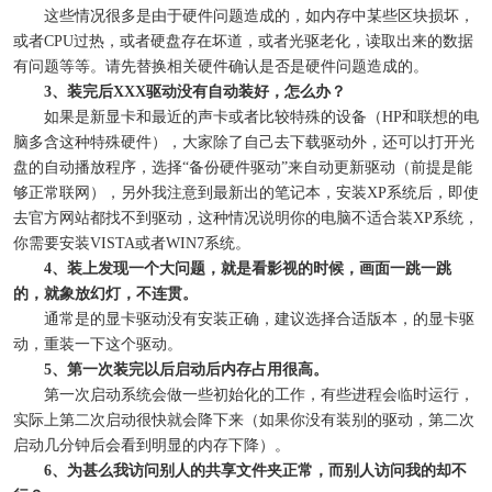
这些情况很多是由于硬件问题造成的，如内存中某些区块损坏，
或者CPU过热，或者硬盘存在坏道，或者光驱老化，读取出来的数据
有问题等等。请先替换相关硬件确认是否是硬件问题造成的。
3、装完后XXX驱动没有自动装好，怎么办？
如果是新显卡和最近的声卡或者比较特殊的设备（HP和联想的电
脑多含这种特殊硬件），大家除了自己去下载驱动外，还可以打开光
盘的自动播放程序，选择“备份硬件驱动”来自动更新驱动（前提是能
够正常联网），另外我注意到最新出的笔记本，安装XP系统后，即使
去官方网站都找不到驱动，这种情况说明你的电脑不适合装XP系统，
你需要安装VISTA或者WIN7系统。
4、装上发现一个大问题，就是看影视的时候，画面一跳一跳
的，就象放幻灯，不连贯。
通常是的显卡驱动没有安装正确，建议选择合适版本，的显卡驱
动，重装一下这个驱动。
5、第一次装完以后启动后内存占用很高。
第一次启动系统会做一些初始化的工作，有些进程会临时运行，
实际上第二次启动很快就会降下来（如果你没有装别的驱动，第二次
启动几分钟后会看到明显的内存下降）。
6、为甚么我访问别人的共享文件夹正常，而别人访问我的却不