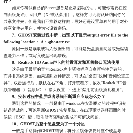
行？
如果你确认自己的Server服务是正常启动的话，可能你需要在控
制面板允许guest用户（XP默认禁用），这样方可无需认证访问你的
共享文件夹。但是我们不推荐这样做，最好还是设置单独的用于对外
共享文件夹用户，并为它设置密码。
7、GHOST安装过程中断，出现以下提示output error file to the
following location： A：\ghosterr.txt
原因一般是读取或写入数据出错，可能是光盘质量问题或光驱读
盘能力不佳，或写入硬盘出现错误。
8、Realteck HD Audio声卡的前置耳麦和耳机接口无法使用
这是由于最新的官方Realteck声卡驱动程序自身新特性导致的，
而并非系统原因。如果遇到这种情况，可以在“桌面”找到“音频设置工
具”，双击运行后，默认在右下角，打开该程序，依次“Realtek HD音
频管理器--》音频I/O--〉接头设置--〉选上“禁用前面板插孔检测”。
9、安装过程中蓝屏或者系统不断重启应该怎么办？
遇到这样的情况，一般是由于windows在安装驱动的过程中识别
错误造成的，可以重新GHOST恢复系统，在出现驱动选择画面的时
候按［ESC］键，取消所有驱动的集成即可解决问题。
10、GHOST后整个硬盘变为了一个分区
一般是手动操作GHOST错误，将分区镜像恢复到整个硬盘导