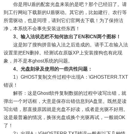
你是用U盾的配套光盘来装的是吧？那个已经旧了。请
到工行网站下载新的U盾驱动。其它的，比如建行、农行等
所需驱动，也是同理，请到它们官网去下载！为了保持洁
净，本系统不会事先安装这些东西！
3、输入法状态栏不知何故出了EN和CN两个图标！
这是卸了搜狗拼音输入法之后造成的。请手工在输入法
设置里把EN删掉。经测试在原版XP上安装搜狗也有此现
象，并不是本ghost系统的问题。
4、光盘刻录及使用的一些共性问题：
1）GHOST复制文件过程中出现A：\GHOSTERR.TXT
错误！
解答：这是Ghost软件复制数据的过程中读写出错，就
弹出一个对话框，大意是保存出错信息到A盘里。既然是读
写出错，那直接原因就是光盘不好读，或者是光驱不好用。
这是最普遍的情况，换张光盘或换个光驱再试，一般就OK
了！
2）出现A：\GHOSTERR.TXT错误一般有以下几种情