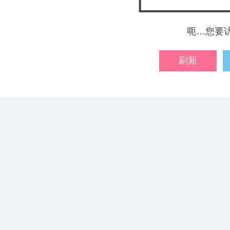
呃…您要
刷新