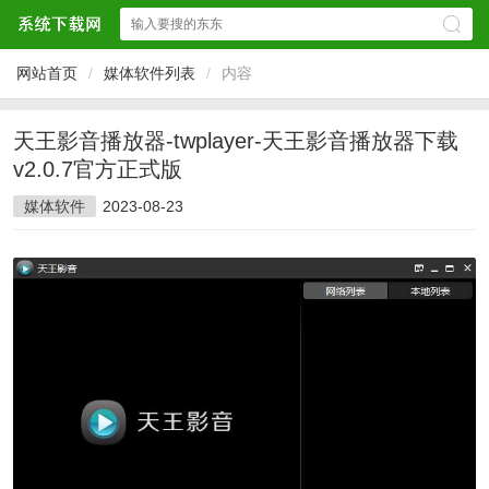
网站首页
/
媒体软件列表
/
内容
天王影音播放器-twplayer-天王影音播放器下载
v2.0.7官方正式版
媒体软件
2023-08-23