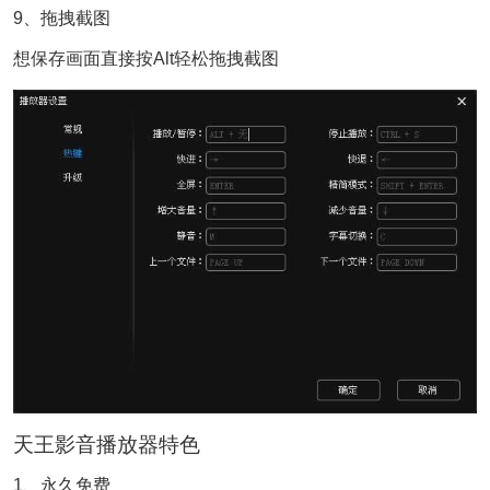
9、拖拽截图
想保存画面直接按Alt轻松拖拽截图
天王影音播放器特色
1、永久免费