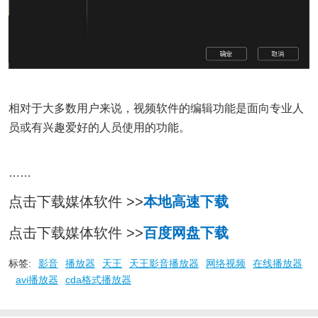
相对于大多数用户来说，视频软件的编辑功能是面向专业人
员或有兴趣爱好的人员使用的功能。
……
点击下载媒体软件 >>
本地高速下载
点击下载媒体软件 >>
百度网盘下载
标签:
影音
播放器
天王
天王影音播放器
网络视频
在线播放器
avi播放器
cda格式播放器