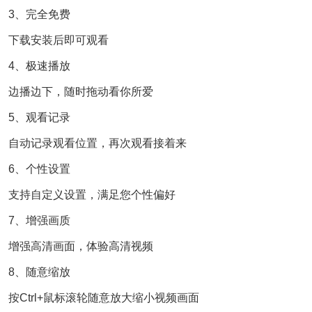
3、完全免费
下载安装后即可观看
4、极速播放
边播边下，随时拖动看你所爱
5、观看记录
自动记录观看位置，再次观看接着来
6、个性设置
支持自定义设置，满足您个性偏好
7、增强画质
增强高清画面，体验高清视频
8、随意缩放
按Ctrl+鼠标滚轮随意放大缩小视频画面