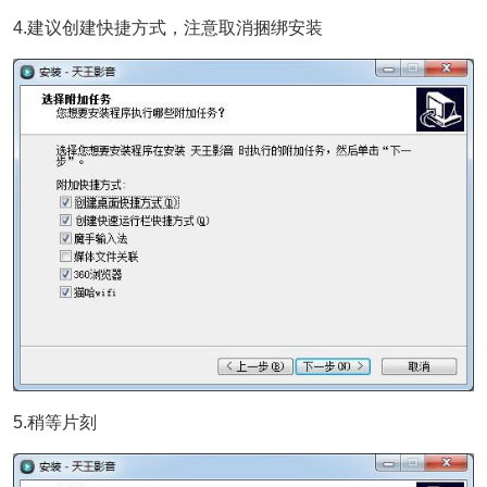
4.建议创建快捷方式，注意取消捆绑安装
5.稍等片刻