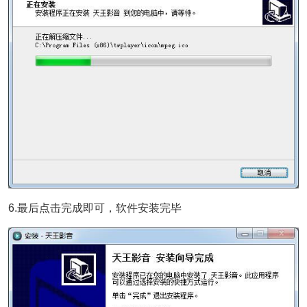
6.最后点击完成即可，软件安装完毕