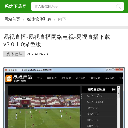
网站首页
/
媒体软件列表
/
内容
易视直播-易视直播网络电视-易视直播下载
v2.0.1.0绿色版
媒体软件
2023-08-23