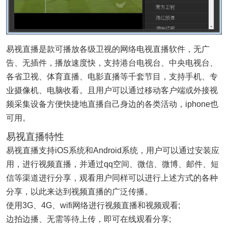
易视直播是款可播放各级卫视的网络电视直播软件，无广
告、无插件，播放速度快，支持港台电视台、中央电视台、
各省卫视、体育直播、电影直播等千套节目，支持手机、专
业摄像机、电脑收看。且用户可以通过移动客户端或外接视
频采集设备方便快捷地直播自己身边的各类活动，iphone也
可用。
易视直播特性
易视直播支持iOS系统和Android系统，用户可以通过安装应
用，进行视频直播，并通过qq空间、微信、微博、邮件、短
信等渠道进行分享，观看用户同样可以进行上述方式的各种
分享，以此来达到视频直播的广泛传播。
使用3G、4G、wifi网络进行视频直播和视频观看;
边拍边播、无需等待上传，即可在线观看分享;